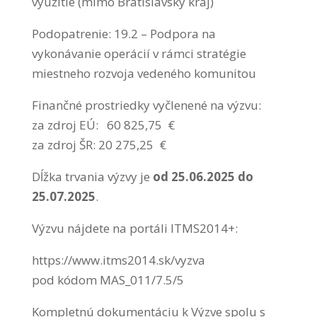
využitie (mimo Bratislavský kraj)
Podopatrenie: 19.2 – Podpora na
vykonávanie operácií v rámci stratégie
miestneho rozvoja vedeného komunitou
Finančné prostriedky vyčlenené na výzvu:
za zdroj EÚ: 60 825,75 €
za zdroj ŠR: 20 275,25 €
Dĺžka trvania výzvy je
od 25.06.2025 do
25.07.2025
.
Výzvu nájdete na portáli ITMS2014+:
https://www.itms2014.sk/vyzva
pod kódom MAS_011/7.5/5
Kompletnú dokumentáciu k Výzve spolu s