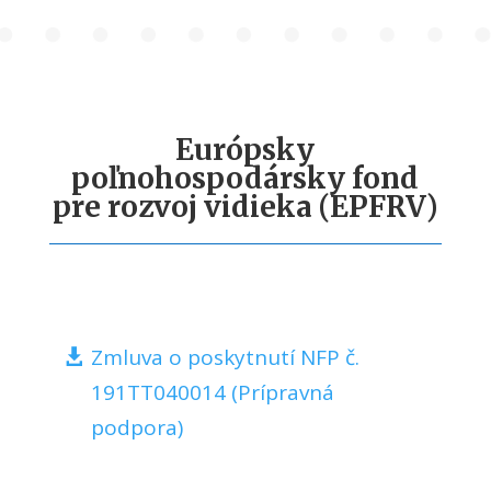
Európsky
poľnohospodársky fond
pre rozvoj vidieka (EPFRV)
Zmluva o poskytnutí NFP č.
191TT040014 (Prípravná
podpora)