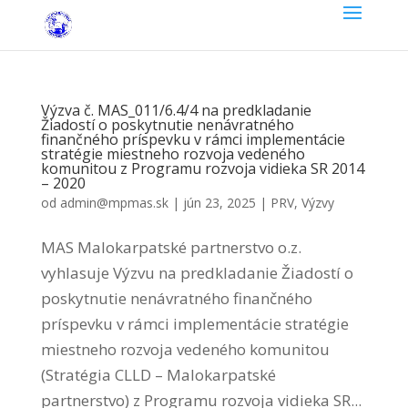
Výzva č. MAS_011/6.4/4 na predkladanie
Žiadostí o poskytnutie nenávratného
finančného príspevku v rámci implementácie
stratégie miestneho rozvoja vedeného
komunitou z Programu rozvoja vidieka SR 2014
– 2020
od
admin@mpmas.sk
|
jún 23, 2025
|
PRV
,
Výzvy
MAS Malokarpatské partnerstvo o.z.
vyhlasuje Výzvu na predkladanie Žiadostí o
poskytnutie nenávratného finančného
príspevku v rámci implementácie stratégie
miestneho rozvoja vedeného komunitou
(Stratégia CLLD – Malokarpatské
partnerstvo) z Programu rozvoja vidieka SR...