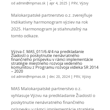
od
admin@mpmas.sk
|
apr 4, 2025
|
PRV
,
Výzvy
Malokarpatské partnerstvo o.z. zverejňuje
Indikatívny harmonogram výziev na rok
2025. Harmonogram je stiahnuteľný na
tomto odkaze.
Výzva č. MAS_011/6.4/4 na predkladanie
Žiadostí o poskytnutie nenávratného
finančného príspevku v rámci implementácie
stratégie miestneho rozvoja vedeného
komunitou z Programu rozvoja vidieka SR 2014
– 2020
od
admin@mpmas.sk
|
dec 20, 2024
|
PRV
,
Výzvy
MAS Malokarpatské partnerstvo o.z.
vyhlasuje Výzvu na predkladanie Žiadostí o
poskytnutie nenávratného finančného
príspevku v rámci implementácie stratégie