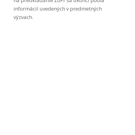
na predkladanie ŽoPr sa ukončí podľa
informácií uvedených v predmetných
výzvach.