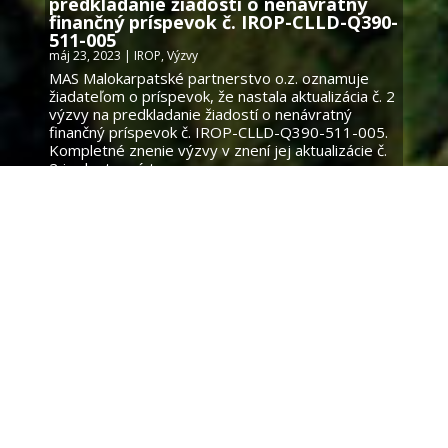
predkladanie žiadostí o nenávratný
finančný príspevok č. IROP-CLLD-Q390-
511-005
máj 23, 2023
|
IROP
,
Výzvy
MAS Malokarpatské partnerstvo o.z. oznamuje
žiadateľom o príspevok, že nastala aktualizácia č. 2
výzvy na predkladanie žiadostí o nenávratný
finančný príspevok č. IROP-CLLD-Q390-511-005.
Kompletné znenie výzvy v znení jej aktualizácie č.
2 je dostupné tu:...
« Staršie záznamy
Ďalšie položky »
Malokarpatské
partnerstvo
, 2019 |
Rýchly
hosting by Mojawebstranka.sk