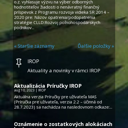
o.z. vyhlasuje výzvu na výber odborných
hodnotiteľov žiadosti o nenávratný finančný
príspevok z Programu rozvoja vidieka SR 2014 –
2020 pre: Názov opatrenia/podopatrenia
stratégie CLLD:Rozvoj poľnohospodárskych
podnikov...
« Staršie záznamy
Ďalšie položky »
IROP

Aktuality a novinky v rámci IROP
Aktualizácia Príručky IROP
aug 10, 2023
|
IROP
Aktuálna verzia Príručky pre užívateľa MAS
(Príručka pre užívateľa, verzia 2.2 – účinná od
28.7.2023) sa nachádza na nasledovnom odkaze:...
Oznámenie o zostatkových alokáciach