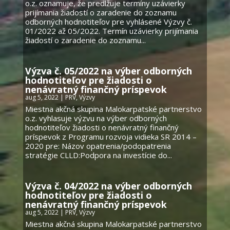
o.z. oznamuje, že predlžuje termíny uzávierky
prijímania žiadostí o zaradenie do zoznamu
odborných hodnotiteľov pre vyhlásené Výzvy č.
01/2022 až 05/2022. Termín uzávierky prijímania
žiadostí o zaradenie do zoznamu...
Výzva č. 05/2022 na výber odborných
hodnotiteľov pre žiadosti o
nenávratný finančný príspevok
aug 5, 2022
|
PRV
,
Výzvy
Miestna akčná skupina Malokarpatské partnerstvo
o.z. vyhlasuje výzvu na výber odborných
hodnotiteľov žiadosti o nenávratný finančný
príspevok z Programu rozvoja vidieka SR 2014 –
2020 pre: Názov opatrenia/podopatrenia
stratégie CLLD:Podpora na investície do...
Výzva č. 04/2022 na výber odborných
hodnotiteľov pre žiadosti o
nenávratný finančný príspevok
aug 5, 2022
|
PRV
,
Výzvy
Miestna akčná skupina Malokarpatské partnerstvo