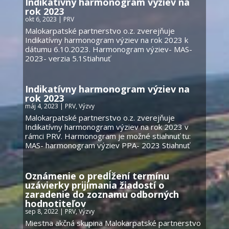
Indikatívny harmonogram výziev na
rok 2023
okt 6, 2023
|
PRV
Malokarpatské partnerstvo o.z. zverejňuje
Indikatívny harmonogram výziev na rok 2023 k
dátumu 6.10.2023. Harmonogram výziev- MAS-
2023- verzia 5.1Stiahnuť
Indikatívny harmonogram výziev na
rok 2023
máj 4, 2023
|
PRV
,
Výzvy
Malokarpatské partnerstvo o.z. zverejňuje
Indikatívny harmonogram výziev na rok 2023 v
rámci PRV. Harmonogram je možné stiahnuť tu:
MAS- harmonogram výziev PPA- 2023 Stiahnuť
Oznámenie o predĺžení termínu
uzávierky prijímania žiadostí o
zaradenie do zoznamu odborných
hodnotiteľov
sep 8, 2022
|
PRV
,
Výzvy
Miestna akčná skupina Malokarpatské partnerstvo