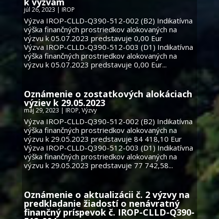
k výzvam
júl 26, 2023
|
IROP
Výzva IROP-CLLD-Q390-512-002 (B2) Indikatívna
výška finančných prostriedkov alokovaných na
výzvu k 05.07.2023 predstavuje 0,00 Eur
Výzva IROP-CLLD-Q390-512-003 (D1) Indikatívna
výška finančných prostriedkov alokovaných na
výzvu k 05.07.2023 predstavuje 0,00 Eur...
Oznámenie o zostatkových alokáciach
výziev k 29.05.2023
máj 29, 2023
|
IROP
,
Výzvy
Výzva IROP-CLLD-Q390-512-002 (B2) Indikatívna
výška finančných prostriedkov alokovaných na
výzvu k 29.05.2023 predstavuje 84 418,10 Eur
Výzva IROP-CLLD-Q390-512-003 (D1) Indikatívna
výška finančných prostriedkov alokovaných na
výzvu k 29.05.2023 predstavuje 77 742,58...
Oznámenie o aktualizácii č. 2 výzvy na
predkladanie žiadostí o nenávratný
finančný príspevok č. IROP-CLLD-Q390-