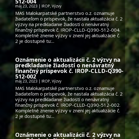
512-004
máj 23, 2023
|
IROP
,
Výzvy
MAS Malokarpatské partnerstvo o.z. oznamuje
žiadateľom o príspevok, že nastala aktualizácia č. 2
výzvy na predkladanie žiadostí o nenávratný
finančný príspevok č. IROP-CLLD-Q390-512-004.
Kompletné znenie výzvy v znení jej aktualizácie č.
2 je dostupné tu:...
Oznámenie o aktualizácii č. 2 výzvy na
predkladanie žiadostí o nenávratný
finančný príspevok č. IROP-CLLD-Q390-
512-002
máj 23, 2023
|
IROP
,
Výzvy
MAS Malokarpatské partnerstvo o.z. oznamuje
žiadateľom o príspevok, že nastala aktualizácia č. 2
výzvy na predkladanie žiadostí o nenávratný
finančný príspevok č. IROP-CLLD-Q390-512-002.
Kompletné znenie výzvy v znení jej aktualizácie č.
2 je dostupné tu:...
Oznámenie o aktualizácii č. 2 výzvy na